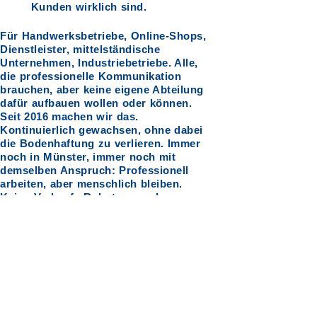
Kunden wirklich sind.
Für Handwerksbetriebe, Online-Shops,
Dienstleister, mittelständische
Unternehmen, Industriebetriebe. Alle,
die professionelle Kommunikation
brauchen, aber keine eigene Abteilung
dafür aufbauen wollen oder können.
Seit 2016 machen wir das.
Kontinuierlich gewachsen, ohne dabei
die Bodenhaftung zu verlieren. Immer
noch in Münster, immer noch mit
demselben Anspruch: Professionell
arbeiten, aber menschlich bleiben.
Keine Verkaufs-Roboter, sondern
Menschen, die mitdenken.
UNSERE GESCHICHTE
NEXTTOP gibt es seit 2016. Wir sind aus der Krämer
Marktforschung entstanden, einem der führenden
Marktforschungsinstitute in Deutschland mit Hauptsitz
hier in Münster. Warum erzählen wir das? Weil es